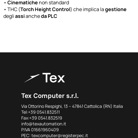
•
Cinematiche
non standard
• THC (
Torch Height Control
) che implica la
gestione
degli
assi
anche
da PLC
Tex Computer s.r.l.
Via Ottorino Respighi, 13 – 47841 Cattolica (RN) Italia
Tel:+39 0541.832511
Fax:+39 0541.832519
info@texautomation.it
P.IVA 01661960409
PEC: texcomputer@registerpec.it