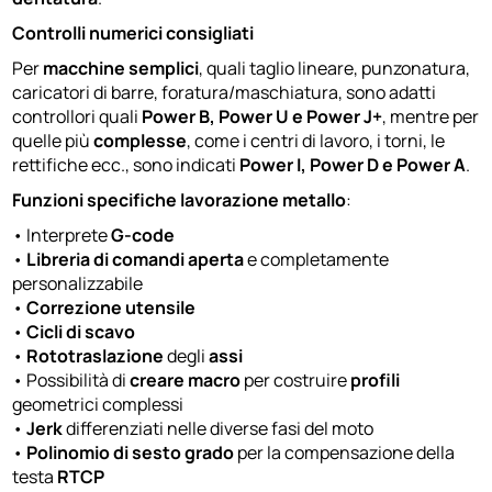
Controlli numerici consigliati
Per
macchine semplici
, quali taglio lineare, punzonatura,
caricatori di barre, foratura/maschiatura, sono adatti
controllori quali
Power B, Power U e Power J+
, mentre per
quelle più
complesse
, come i centri di lavoro, i torni, le
rettifiche ecc., sono indicati
Power I, Power D e Power A
.
Funzioni specifiche lavorazione metallo
:
• Interprete
G-code
•
Libreria di comandi aperta
e completamente
personalizzabile
•
Correzione utensile
•
Cicli di scavo
•
Rototraslazione
degli
assi
• Possibilità di
creare macro
per costruire
profili
geometrici complessi
•
Jerk
differenziati nelle diverse fasi del moto
•
Polinomio di sesto grado
per la compensazione della
testa
RTCP