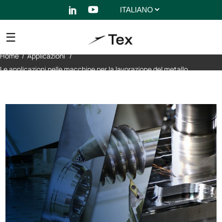
Scegli
una
lingua
Home
/
Applicazioni
/
Le applicazioni nelle macchine per la lavorazione del metallo