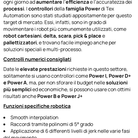
ogni giorno ad
aumentare
l’
efficienza
e l’accuratezza dei
processi
. I
controllori
della
famiglia Power
di Tex
Automation sono stati studiati appositamente per questo
target di mercato. Essi, infatti, sono in grado di
movimentare i robot più comunemente utilizzati, come
robot cartesiani
,
delta, scara
,
pick & place
e
pallettizzatori
, e trovano facile impiego anche per
soluzioni speciali e multi-processo.
Controlli numerici consigliati
Date le
elevate prestazioni
richieste in questo settore,
solitamente si usano controllori come
Power I, Power D+
e Power A
, ma, per non sforare il budget nelle
soluzioni
più semplici
ed economiche, si possono usare con ottimi
risultati anche
Power B e Power J+
Funzioni specifiche robotica
Smooth interpolation
Raccordi tramite polinomi di 5° grado
Applicazione di 6 differenti livelli di jerk nelle varie fasi
del movimento