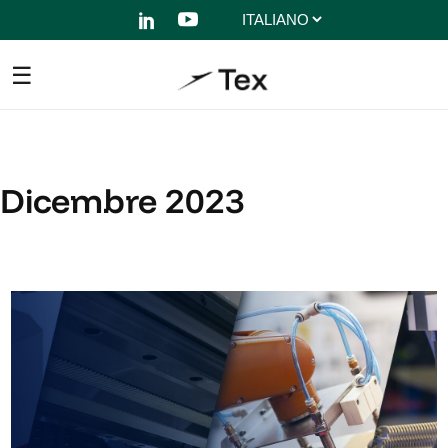
Scegli
una
lingua
Dicembre 2023
La famiglia Power per la
robotica